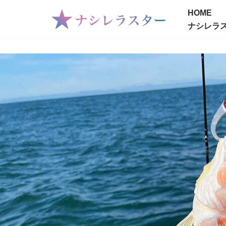
HOME
ナシレラス
コ
ン
テ
ン
ツ
へ
ス
キ
ッ
プ